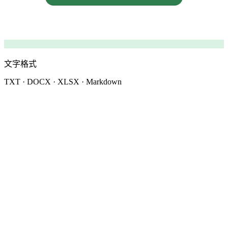
文字格式
TXT · DOCX · XLSX · Markdown