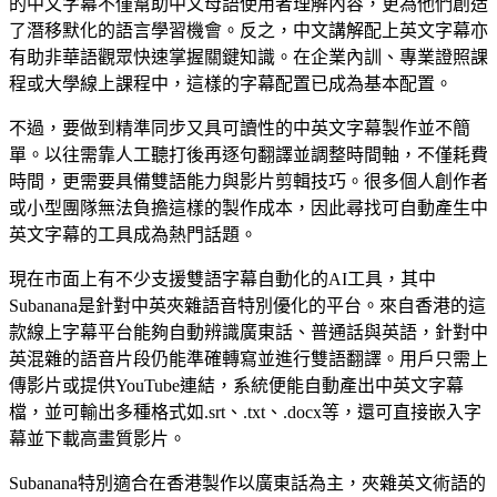
的中文字幕不僅幫助中文母語使用者理解內容，更為他們創造
了潛移默化的語言學習機會。反之，中文講解配上英文字幕亦
有助非華語觀眾快速掌握關鍵知識。在企業內訓、專業證照課
程或大學線上課程中，這樣的字幕配置已成為基本配置。
不過，要做到精準同步又具可讀性的中英文字幕製作並不簡
單。以往需靠人工聽打後再逐句翻譯並調整時間軸，不僅耗費
時間，更需要具備雙語能力與影片剪輯技巧。很多個人創作者
或小型團隊無法負擔這樣的製作成本，因此尋找可自動產生中
英文字幕的工具成為熱門話題。
現在市面上有不少支援雙語字幕自動化的AI工具，其中
Subanana是針對中英夾雜語音特別優化的平台。來自香港的這
款線上字幕平台能夠自動辨識廣東話、普通話與英語，針對中
英混雜的語音片段仍能準確轉寫並進行雙語翻譯。用戶只需上
傳影片或提供YouTube連結，系統便能自動產出中英文字幕
檔，並可輸出多種格式如.srt、.txt、.docx等，還可直接嵌入字
字幕檔
幕並下載高畫質影片。
SRT · VTT
Subanana特別適合在香港製作以廣東話為主，夾雜英文術語的