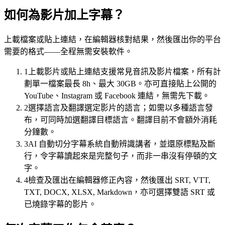
如何為影片加上字幕？
上載檔案或貼上連結，在編輯器核對結果，然後匯出你的平台
需要的格式——全程無需安裝軟件。
1
上載影片或貼上連結
支援常見音訊及影片檔案，所有計
劃單一檔案最長 8h、最大 30GB。亦可直接貼上公開的
YouTube、Instagram 或 Facebook 連結，無需先下載。
2
選擇語言及翻譯
選定影片的語言；如需以多種語言發
布，可同時加選翻譯目標語言。翻譯目前不會額外消耗
字幕軌
分鐘數。
時間對齊 · 樣式範本
3
AI 自動切分字幕
系統自動辨識講者，並還原標點及斷
00:12
行，令字幕讀起來是完整句子，而非一串沒有停頓的文
字。
登入之後，你會見到這個儀表板。
4
檢查及匯出
在編輯器修正內容，然後匯出 SRT, VTT,
00:47
TXT, DOCX, XLSX, Markdown，亦可選擇雙語 SRT 或
已燒錄字幕的影片。
你所做的每個改動都會即時儲存。