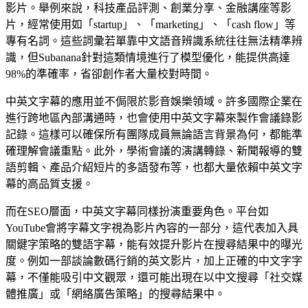
影片。舉例來說，科技產品評測、創業分享、金融講座等影
片，經常使用如「startup」、「marketing」、「cash flow」等
專有名詞。這些詞彙若單靠中文語音辨識系統往往無法精準辨
識，但Subanana針對這類情境進行了模型優化，能提供高達
98%的準確率，省卻創作者大量校對時間。
中英文字幕的應用並不侷限於影音娛樂領域。許多國際企業在
進行跨地區內部溝通時，也會使用中英文字幕來製作會議錄影
記錄。這樣可以確保所有團隊成員無論語言背景為何，都能準
確理解會議重點。此外，學術會議的演講轉錄、新聞報導的雙
語剪輯、產品介紹短片的多語發布等，也都大量依賴中英文字
幕的高品質支援。
而在SEO層面，中英文字幕同樣扮演重要角色。平台如
YouTube會將字幕文字視為影片內容的一部分，這代表加入具
關鍵字策略的雙語字幕，能有效提升影片在搜尋結果中的曝光
度。例如一部談論數碼行銷的英文影片，加上正確的中文字字
幕，不僅能吸引中文觀眾，還可能出現在以中文搜尋「社交媒
體推廣」或「網絡廣告策略」的搜尋結果中。