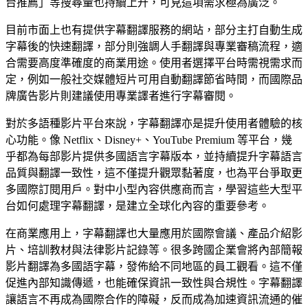
台推薦」等搜尋量也持續上升，可見這項需求極為廣泛。
目前市面上也有提供字幕翻譯服務的網站，部分主打自動生成
字幕後的快速翻譯，部分則強調人手翻譯與專業審稿流程，適
合需要高度準確度的商業用途。使用者選擇平台時需視需求而
定，例如一般社交媒體短片可用自動翻譯節省時間，而國際品
牌廣告影片則建議使用專業譯者進行字幕審閱。
對於多語種影片平台來說，字幕翻譯亦是提升使用者體驗的核
心功能。像 Netflix、Disney+、YouTube Premium 等平台，幾
乎都為每部影片提供多國語言字幕版本，並持續提升字幕語言
品質與翻譯一致性，這不僅提升觀眾黏著度，也為平台爭取更
多國際訂閱用戶。對中小型內容供應商而言，學習這些大型平
台如何處理字幕翻譯，是建立全球化內容的重要參考。
在商業應用上，字幕翻譯也大量應用於國際會議、產品介紹影
片、培訓教材與法律影片記錄等。很多跨國企業會將內部簡報
影片翻譯為多國語字幕，發佈給不同地區的員工觀看。這不僅
促進內部知識傳遞，也能確保資訊一致性與合規性。字幕翻譯
讓語言不再成為國際合作的障礙，反而成為加速資訊流通的催