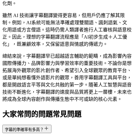
化劑。
雖然 AI 技術讓字幕翻譯變得更容易，但用戶仍應了解其限
制。例如，AI系統可能無法準確處理雙關語、諷刺語氣、文
化用語或方言俚語。這時仍需人類譯者進行人工審核與語意校
正。因此，理想的字幕翻譯流程應是「AI初步生成＋人工優
化」，既兼顧效率，又保留語意與情感的傳遞力。
總結來說，字幕翻譯早已超越語言輔助的範疇，成為影響內容
國際傳播力、品牌影響力與學習效率的重要技術。不論你是想
拓展海外觀眾的影片創作者、希望引入全球觀眾的教育平台、
或是單純想看懂外語影片的觀眾，善用字幕翻譯工具與平台，
都是開啟語言平等與文化共融的第一步。隨著人工智慧與語音
技術不斷進化，字幕翻譯的速度與品質將更上一層樓，未來也
將成為全球內容創作與傳播生態中不可或缺的核心元素。
大家常問的問題
常見問題
字幕的準確率有多高？