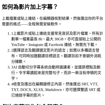
如何為影片加上字幕？
上載檔案或貼上連結，在編輯器核對結果，然後匯出你的平台
需要的格式——全程無需安裝軟件。
1
上載影片或貼上連結
支援常見音訊及影片檔案，所有計
劃單一檔案最長 8h、最大 30GB。亦可直接貼上公開的
YouTube、Instagram 或 Facebook 連結，無需先下載。
2
選擇語言及翻譯
選定影片的語言；如需以多種語言發
布，可同時加選翻譯目標語言。翻譯目前不會額外消耗
字幕軌
分鐘數。
時間對齊 · 樣式範本
3
AI 自動切分字幕
系統自動辨識講者，並還原標點及斷
00:12
行，令字幕讀起來是完整句子，而非一串沒有停頓的文
字。
登入之後，你會見到這個儀表板。
4
檢查及匯出
在編輯器修正內容，然後匯出 SRT, VTT,
00:47
TXT, DOCX, XLSX, Markdown，亦可選擇雙語 SRT 或
已燒錄字幕的影片。
你所做的每個改動都會即時儲存。