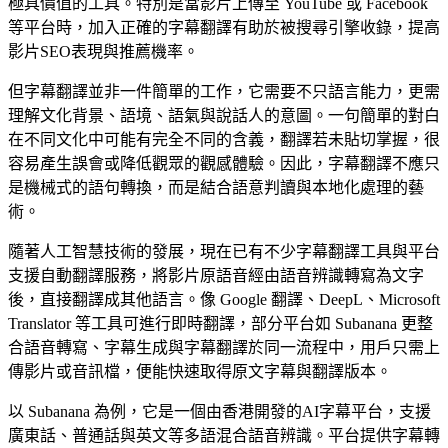
極具價值的工具。特別是當影片上傳至 YouTube 或 Facebook
等平台時，加入正確的字幕翻譯有助於被搜尋引擎收錄，提高
影片SEO表現與推薦機率。
但字幕翻譯並非一件簡單的工作，它需要不只語言能力，更需
理解文化背景、語境、語氣與說話人的意圖。一句簡單的對白
在不同文化中可能有完全不同的含義，翻譯若未貼切掌握，很
容易產生誤會或降低觀眾的觀感體驗。因此，字幕翻譯不應只
是機械式的語句轉換，而是結合語意判讀與本地化處理的藝
術。
隨著人工智慧技術的發展，現在已有不少字幕翻譯工具與平台
支援自動翻譯服務，將影片原語音經由語音辨識轉寫為文字
後，直接翻譯成其他語言。像 Google 翻譯、DeepL、Microsoft
Translator 等工具可進行即時翻譯，部分平台如 Subanana 更整
合語音轉寫、字幕生成與字幕翻譯於同一流程中，用戶只需上
傳影片或音訊檔，便能快速取得原文字幕與翻譯版本。
字幕檔
以 Subanana 為例，它是一個由香港開發的AI字幕平台，支援
SRT · VTT
廣東話、普通話與英文等多語混合語音辨識。平台提供字幕轉