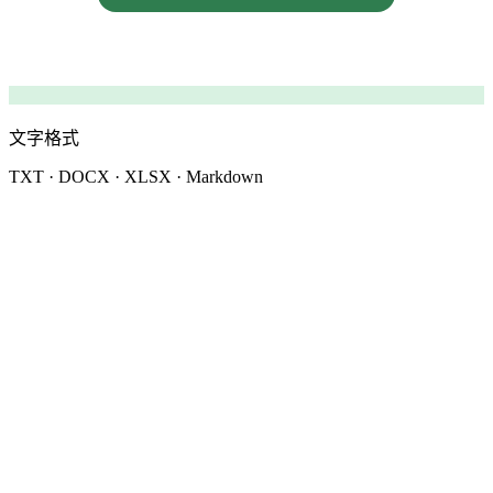
文字格式
TXT · DOCX · XLSX · Markdown