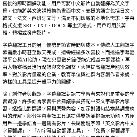
寫後的即時翻譯功能，用戶可將中文影片自動翻譯為英文字
幕，也能將英文演講轉換為書面中文。支援的語言包括日文、
韓文、法文、西班牙文等，滿足不同區域的本地化需求。字幕
格式支援 SRT、TXT、DOCX 等主流格式，用戶可用於剪
輯、轉檔或發佈影片。
字幕翻譯工具的另一優勢是節省時間與成本。傳統人工翻譯字
幕需數小時甚至數天完成，還需經過多次審校。而透過字幕翻
譯平台與AI協助，現在只需數分鐘便能完成基本翻譯稿，再
由人類審稿員進行潤飾與文化調整，大幅提高翻譯產能與效
率。對於影片量產的企業、教育單位與社群內容創作者來說，
這樣的工具是提升競爭力的關鍵。
除了創作者與觀眾，字幕翻譯對語言學習者來說也是重要的學
習資源。許多語言學習平台建議學員搭配中英文字幕影片學
習，透過比對翻譯字幕與原聲內容，加深對語句結構與詞彙應
用的理解。部分字幕翻譯工具還提供雙語並排顯示功能，方便
用戶一邊學語言一邊觀看影片。長尾關鍵字如「英文影片中文
字幕翻譯」、「AI字幕自動翻譯工具」、「免費字幕翻譯平