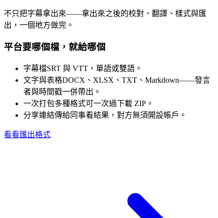
不只把字幕拿出來——拿出來之後的校對、翻譯、樣式與匯
出，一個地方做完。
平台要哪個檔，就給哪個
字幕檔
SRT 與 VTT，單語或雙語。
文字與表格
DOCX、XLSX、TXT、Markdown——發言
者與時間戳一併帶出。
一次打包
多種格式可一次過下載 ZIP。
分享連結
傳給同事看結果，對方無須開設帳戶。
看看匯出格式