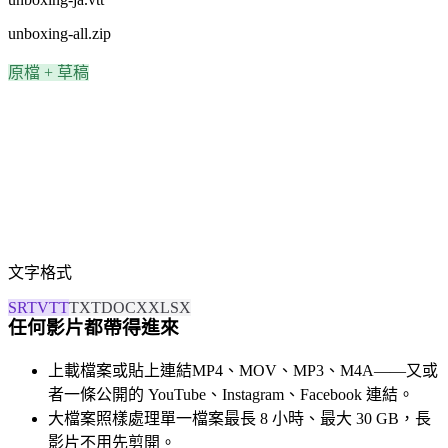
unboxing-all.zip
原檔 + 草稿
文字格式
SRT
VTT
TXT
DOCX
XLSX
任何影片都帶得進來
上載檔案或貼上連結
MP4、MOV、MP3、M4A——又或
者一條公開的 YouTube、Instagram、Facebook 連結。
大檔案照樣處理
單一檔案最長 8 小時、最大 30 GB，長
影片不用先剪開。