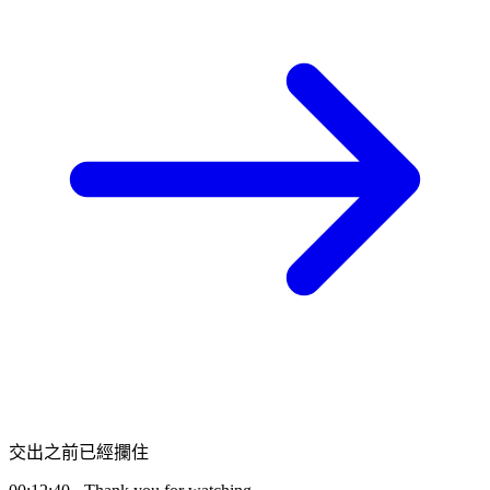
字幕提取
交出之前已經攔住
AI 轉寫＋時間軸對齊
00:14