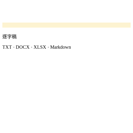
逐字稿
TXT · DOCX · XLSX · Markdown