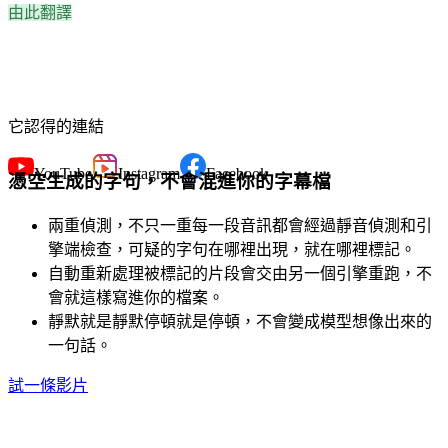
由此翻譯
它認得的連結
YouTube
Instagram
Facebook
憑空生成的字句，不會混進你的字幕檔
兩重偵測，不只一重
每一段音訊都會經過靜音偵測和引
擎端檢查，可疑的字句在哪裡出現，就在哪裡標記。
自動重新處理
被標記的片段會交由另一個引擎重跑，不
會就這樣寫進你的檔案。
靜默就是靜默
停頓就是停頓，不會變成模型想像出來的
一句話。
試一條影片