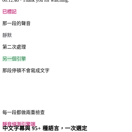
00:12:40 · Thank you for watching.
呢個系列今日正式開賣，首批限量三百件。
已標記
00:22
那一段的聲音
價錢我哋壓到最低，全球包郵唔加運費。
靜默
00:31
第二次處理
落單記得入返個 code，即減一成。
另一個引擎
下載格式
那段停頓不會寫成文字
SRT
VTT
TXT
DOCX
ZIP 打包
每一段都做兩重檢查
靜音偵測
引擎端
中文字幕與 95+ 種語言，一次選定