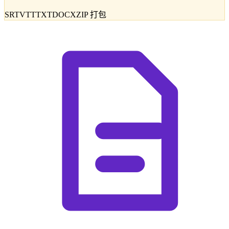
SRT
VTT
TXT
DOCX
ZIP 打包