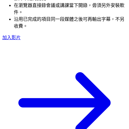
在瀏覽器直接錄
會議或講課當下開錄，毋須另外安裝軟
件。
沿用已完成的項目
同一段媒體之後可再輸出字幕，不另
收費。
加入影片
產品發布會影片
MP4 · 26:40 · 已上載
上載影片檔案，或貼上公開連結
廣東話、中文、英文混講都可以