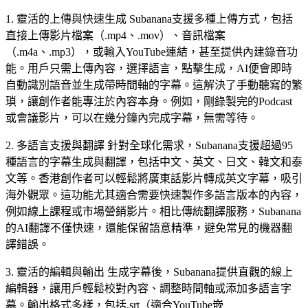
1. 靈活的上傳與快速生成 Subanana支援多種上傳方式，包括
直接上傳影片檔案（.mp4、.mov）、音訊檔案
（.m4a、.mp3），或輸入YouTube連結，甚至提供內建錄音功
能。用戶只需上傳內容，選擇語言，點擊生成，AI便會即時
自動識別語音並生成帶時間軸的字幕。這解決了手動聽寫的繁
瑣，讓創作者能專注於內容本身。例如，剛錄製完的Podcast
或會議影片，可以在幾分鐘內完成字幕，無需等待。
2. 多語言支援與翻譯 針對全球化需求，Subanana支援超過95
種語言的字幕生成與翻譯，包括中文、英文、日文、韓文和泰
文等。香港創作者可以輕鬆將廣東話影片轉成英文字幕，吸引
海外觀眾。這功能尤其適合需要快速製作多語言版本的內容，
例如線上課程或市場營銷影片。相比傳統翻譯服務，Subanana
的AI翻譯不僅快速，還能保留語意精準，避免常見的機器翻
譯錯誤。
3. 靈活的編輯與輸出 生成字幕後，Subanana提供直觀的線上
編輯器，讓用戶輕鬆校對內容、調整時間軸或添加多語言字
幕。輸出格式多樣，包括.srt（適合YouTube嵌