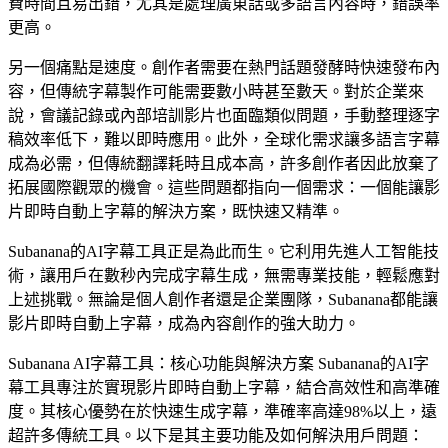
費時間且易出錯，尤其是處理廣東話或多語言內容時，錯誤率
更高。
另一個痛點是速度。創作者需要在熱門話題發酵時快速發布內
容，但傳統字幕製作可能需要數小時甚至數天。對於企業來
說，會議記錄或內部培訓影片也面臨類似問題，手動整理逐字
稿效率低下，難以即時應用。此外，全球化需求讓多語言字幕
成為必需，但傳統翻譯耗時且成本高，許多創作者因此放棄了
拓展國際觀眾的機會。這些問題都指向一個需求：一個能讓影
片即時自動上字幕的解決方案，既快速又精準。
Subanana的AI字幕工具正是為此而生。它利用先進人工智能技
術，讓用戶在數秒內完成字幕生成，無需專業技能，輕鬆應對
上述挑戰。無論是個人創作者還是企業團隊，Subanana都能讓
影片即時自動上字幕，成為內容創作的強大助力。
Subanana AI字幕工具：核心功能與解決方案 Subanana的AI字
字幕檔
幕工具專注於實現影片即時自動上字幕，結合高效性和高準確
度。其核心優勢在於快速生成字幕，準確率高達98%以上，遠
SRT · VTT
超許多傳統工具。以下是其主要功能及如何解決用戶問題：