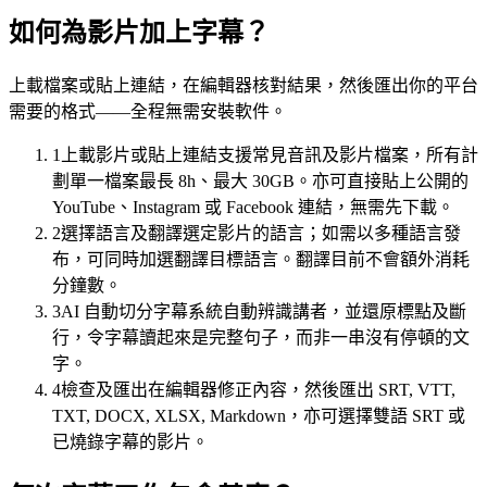
如何為影片加上字幕？
上載檔案或貼上連結，在編輯器核對結果，然後匯出你的平台
需要的格式——全程無需安裝軟件。
1
上載影片或貼上連結
支援常見音訊及影片檔案，所有計
劃單一檔案最長 8h、最大 30GB。亦可直接貼上公開的
YouTube、Instagram 或 Facebook 連結，無需先下載。
2
選擇語言及翻譯
選定影片的語言；如需以多種語言發
布，可同時加選翻譯目標語言。翻譯目前不會額外消耗
字幕軌
分鐘數。
時間對齊 · 樣式範本
3
AI 自動切分字幕
系統自動辨識講者，並還原標點及斷
00:12
行，令字幕讀起來是完整句子，而非一串沒有停頓的文
字。
登入之後，你會見到這個儀表板。
4
檢查及匯出
在編輯器修正內容，然後匯出 SRT, VTT,
00:47
TXT, DOCX, XLSX, Markdown，亦可選擇雙語 SRT 或
已燒錄字幕的影片。
你所做的每個改動都會即時儲存。