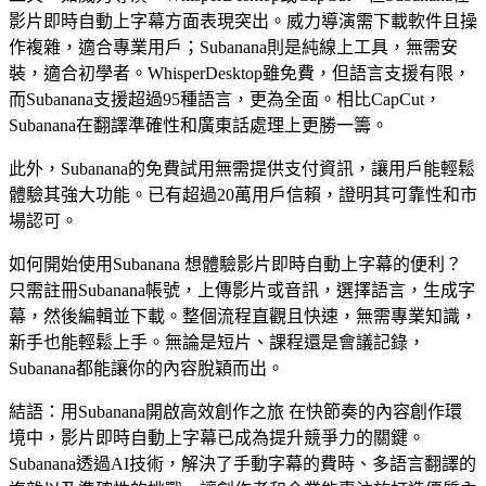
影片即時自動上字幕方面表現突出。威力導演需下載軟件且操
作複雜，適合專業用戶；Subanana則是純線上工具，無需安
裝，適合初學者。WhisperDesktop雖免費，但語言支援有限，
而Subanana支援超過95種語言，更為全面。相比CapCut，
Subanana在翻譯準確性和廣東話處理上更勝一籌。
此外，Subanana的免費試用無需提供支付資訊，讓用戶能輕鬆
體驗其強大功能。已有超過20萬用戶信賴，證明其可靠性和市
場認可。
如何開始使用Subanana 想體驗影片即時自動上字幕的便利？
只需註冊Subanana帳號，上傳影片或音訊，選擇語言，生成字
幕，然後編輯並下載。整個流程直觀且快速，無需專業知識，
新手也能輕鬆上手。無論是短片、課程還是會議記錄，
Subanana都能讓你的內容脫穎而出。
結語：用Subanana開啟高效創作之旅 在快節奏的內容創作環
境中，影片即時自動上字幕已成為提升競爭力的關鍵。
Subanana透過AI技術，解決了手動字幕的費時、多語言翻譯的