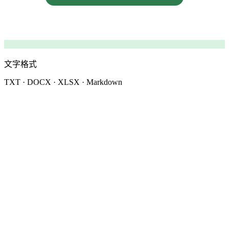
文字格式
TXT · DOCX · XLSX · Markdown