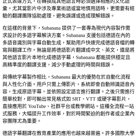
正式表達方式，在轉換成其他語言時必須選擇相應的文化語
彙。尤其當影片中涉及專業術語或當地慣用語時，更需要有經
驗的翻譯團隊協助處理，避免誤譯或造成理解錯誤。
在這樣的背景下，Subanana 提供了一套專為現代內容製作需
求設計的多語字幕解決方案。Subanana 支援包括德語在內的
多語音識別與字幕自動生成，幫助用戶快速完成德語音檔的轉
寫與翻譯工作。無論是將德語影片翻譯成中文、英文，還是將
其他語言影片本地化成德語字幕，Subanana 都能提供穩定且
高精準度的翻譯支援，減少手動處理的時間與錯誤。
與傳統字幕製作相比，Subanana 最大的優勢在於自動化流程
與人性化介面。用戶只需上傳影片，系統即會自動辨識語音內
容，生成原語字幕，並依照設定語言進行翻譯。之後只需進行
簡單校對，即可輸出常見格式如 SRT、VTT 或硬字幕影片，
直接應用於 YouTube、社群平台或教學網站。這種全流程一站
式服務，大幅提升工作效率，對於時間緊迫的創作者或企業內
字幕檔
容團隊尤為重要。
SRT · VTT
德語字幕翻譯在教育產業的應用也越來越普遍。許多國際大學