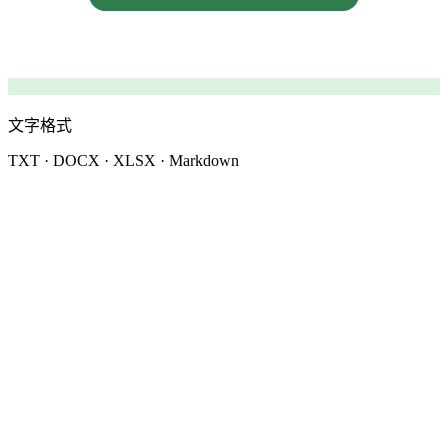
文字格式
TXT · DOCX · XLSX · Markdown