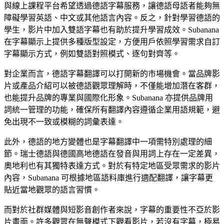
與線上課程平台希望透過德語字幕服務，讓德語母語者能夠無
障礙學習英語、中文或其他語言內容。反之，針對學習德語的
學生，影片中加入雙語字幕也有助於提升學習成效。Subanana
在字幕顯示上提供多種版型設定，方便用戶依照學習需求自訂
字幕顯示方式，例如雙語對照模式、逐句對齊等。
對企業而言，德語字幕翻譯可以打開新的市場機會。當品牌影
片或產品介紹可以被德語觀眾理解時，不僅能增加潛在客群，
也能提升品牌的專業與國際化形象。Subanana 亦提供品牌用
詞統一管理的功能，確保所有翻譯內容遵循企業用語規範，避
免出現不一致或模糊的詞彙表達。
此外，德語的地方變體也是字幕翻譯中一項需特別處理的細
節。瑞士德語與德國高地德語在發音與用詞上存在一定差異，
奧地利也有其獨特表達方式。對於有特定地區受眾需求的影片
內容，Subanana 可根據地區語料庫進行適配翻譯，讓字幕更
貼近當地觀眾的語言習慣。
而對於社群媒體與短影音創作者來說，字幕的重要性不亞於影
片畫面。許多觀眾在無聲模式下觀看影片，若沒有字幕，極易