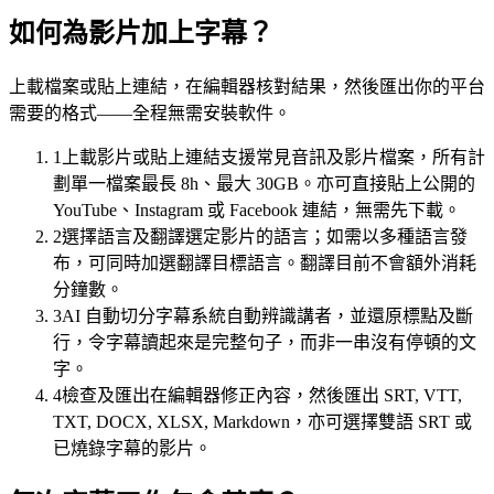
如何為影片加上字幕？
上載檔案或貼上連結，在編輯器核對結果，然後匯出你的平台
需要的格式——全程無需安裝軟件。
1
上載影片或貼上連結
支援常見音訊及影片檔案，所有計
劃單一檔案最長 8h、最大 30GB。亦可直接貼上公開的
YouTube、Instagram 或 Facebook 連結，無需先下載。
2
選擇語言及翻譯
選定影片的語言；如需以多種語言發
布，可同時加選翻譯目標語言。翻譯目前不會額外消耗
字幕軌
分鐘數。
時間對齊 · 樣式範本
3
AI 自動切分字幕
系統自動辨識講者，並還原標點及斷
00:12
行，令字幕讀起來是完整句子，而非一串沒有停頓的文
字。
登入之後，你會見到這個儀表板。
4
檢查及匯出
在編輯器修正內容，然後匯出 SRT, VTT,
00:47
TXT, DOCX, XLSX, Markdown，亦可選擇雙語 SRT 或
已燒錄字幕的影片。
你所做的每個改動都會即時儲存。