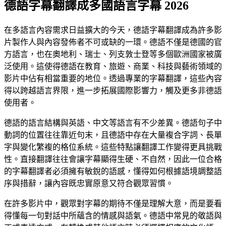
德語字幕翻譯成多國語言字幕 2026
在多語言內容需求日益擴大的今天，德語字幕翻譯成為許多影
片製作人與內容發佈者不可或缺的一環。德語不僅是德國的官
方語言，也在奧地利、瑞士、列支敦士登等多個歐洲國家被廣
泛使用。這使得德語在教育、旅遊、商業、科技與藝術領域的
影片中佔有相當重要的地位。透過專業的字幕翻譯，這些內容
得以跨越語言界限，進一步拓展國際影響力，觸及更多非德語
使用者。
德語的語言結構與英語、中文等語言有不少差異。德語句子中
動詞的位置往往靠近句末，且德語中存在大量複合字詞、長單
字與變化繁複的格位系統。這些特點讓翻譯工作變得更具挑戰
性。直接翻譯往往會讓字幕顯得生硬、不自然，因此一位合格
的字幕翻譯者必須擁有敏銳的語感，懂得如何根據語境調整語
序與措辭，讓內容既忠實原意又符合觀眾習慣。
在許多影片中，觀眾對字幕的期待不僅是理解大意，而是要看
得懂每一句對話中所蘊含的情感與語氣。德語中常見的敬語與