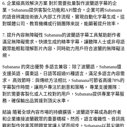
6. 企業級高效解決方案 對於需要批量製作波蘭語字幕的企
業，Subanana提供客製化功能和API整合。企業可將Subanana
的語音辨識技術嵌入內部工作流程，實現自動化字幕生成。這
對媒體公司、教育機構或行銷團隊來說，能顯著提升效率。
7. 提升內容無障礙性 Subanana的波蘭語字幕工具幫助創作者
滿足無障礙需求。快速生成的精準字幕，讓聽障人士或非母語
觀眾能輕鬆理解影片內容，同時助力用戶符合波蘭的無障礙法
規。
Subanana 的突出優勢 多語言兼容：除了波蘭語，Subanana還
支援英語、廣東話、日語等超過95種語言，滿足多語言內容需
求。 高效節時：與傳統方法相比，Subanana可節省高達78%的
字幕製作時間，讓用戶專注於創意和策略。 專業支援團隊：
對於需要客製化或人工校對的用戶，Subanana提供專業字幕服
務，確保輸出品質達到頂尖水準。
結論 隨著全球內容市場的持續擴張，波蘭語字幕成為創作者
和企業連接波蘭觀眾的重要橋樑。然而，語言複雜性、音訊挑
戰和製作效率等問題常常讓人望而卻步。Subanana以其尖端的