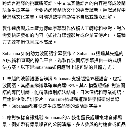
跨語言翻譯的挑戰將英語、中文或其他語言的內容翻譯成波蘭
語並生成字幕，需要熟悉波蘭語文化的專業譯者。翻譯過程中
若忽略文化差異，可能導致字幕顯得不自然或難以理解。
製作速度與成本壓力傳統字幕製作依賴人工轉錄和校對，對於
需要快速發布的內容（如社群媒體影片或企業宣傳片），這種
方式效率過低且成本高昂。
Subanana 如何助力波蘭語字幕製作？ Subanana 透過其先進的
AI技術和直觀的操作平台，為製作波蘭語字幕提供一站式解
決方案。以下是Subanana如何應對上述難點的具體方式：
1. 卓越的波蘭語語音辨識 Subanana支援超過95種語言，包括
波蘭語，其語音辨識準確率高達98%。其AI模型經過針對波蘭
語的專門訓練，能精準識別語法結構、日常俚語和專業術語。
無論是企業培訓影片、YouTube旅遊頻道還是學術研討會錄
音，Subanana都能快速生成高品質的波蘭語字幕。
2. 應對多樣音訊挑戰 Subanana的AI技術擅長處理複雜音訊場
景，例如帶有背景噪音的公開演講、多人參與的討論會或低品