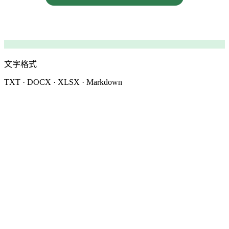
文字格式
TXT · DOCX · XLSX · Markdown