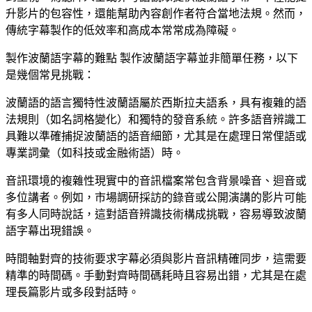
升影片的包容性，還能幫助內容創作者符合當地法規。然而，
傳統字幕製作的低效率和高成本常常成為障礙。
製作波蘭語字幕的難點 製作波蘭語字幕並非簡單任務，以下
是幾個常見挑戰：
波蘭語的語言獨特性波蘭語屬於西斯拉夫語系，具有複雜的語
法規則（如名詞格變化）和獨特的發音系統。許多語音辨識工
具難以準確捕捉波蘭語的語音細節，尤其是在處理日常俚語或
專業詞彙（如科技或金融術語）時。
音訊環境的複雜性現實中的音訊檔案常包含背景噪音、迴音或
多位講者。例如，市場調研採訪的錄音或公開演講的影片可能
有多人同時說話，這對語音辨識技術構成挑戰，容易導致波蘭
語字幕出現錯誤。
時間軸對齊的技術要求字幕必須與影片音訊精確同步，這需要
精準的時間碼。手動對齊時間碼耗時且容易出錯，尤其是在處
理長篇影片或多段對話時。