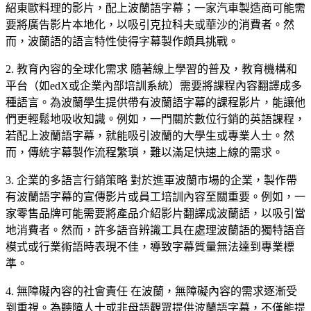
紹東歐料理的影片，配上波蘭語字幕；一家汽車製造商可能需
要將廣告影片本地化，以吸引克拉科夫或華沙的消費者。然
而，波蘭語的語言特性使得字幕製作頗具挑戰。
2. 教育內容的全球化需求 隨著線上學習的普及，教育機構和
平台（如edX或企業內部培訓系統）需要將課程內容翻譯成多
種語言。為波蘭學生提供帶有波蘭語字幕的課程影片，能讓他
們更輕鬆地吸收知識。例如，一門關於數位行銷的英語課程，
若配上波蘭語字幕，就能吸引波蘭的大學生或專業人士。然
而，傳統字幕製作流程繁瑣，難以滿足快速上線的需求。
3. 企業的多語言行銷策略 對於進軍波蘭市場的企業，製作帶
有波蘭語字幕的宣傳影片或員工培訓內容至關重要。例如，一
家零售品牌可能需要將產品介紹影片翻譯成波蘭語，以吸引當
地消費者。然而，許多語音辨識工具在處理波蘭語的獨特語音
模式或行業術語時表現不佳，導致字幕質量無法達到專業標
準。
字幕檔
4. 無障礙內容的社會責任 在波蘭，無障礙內容的需求逐漸受
SRT · VTT
到重視。為聽障人士或非母語觀眾提供波蘭語字幕，不僅能提