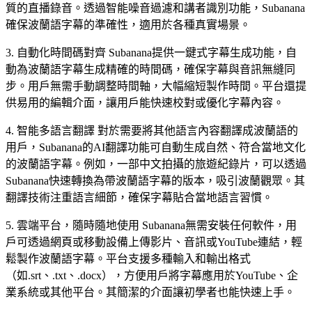
質的直播錄音。透過智能噪音過濾和講者識別功能，Subanana
確保波蘭語字幕的準確性，適用於各種真實場景。
3. 自動化時間碼對齊 Subanana提供一鍵式字幕生成功能，自
動為波蘭語字幕生成精確的時間碼，確保字幕與音訊無縫同
步。用戶無需手動調整時間軸，大幅縮短製作時間。平台還提
供易用的編輯介面，讓用戶能快速校對或優化字幕內容。
4. 智能多語言翻譯 對於需要將其他語言內容翻譯成波蘭語的
用戶，Subanana的AI翻譯功能可自動生成自然、符合當地文化
的波蘭語字幕。例如，一部中文拍攝的旅遊紀錄片，可以透過
Subanana快速轉換為帶波蘭語字幕的版本，吸引波蘭觀眾。其
翻譯技術注重語言細節，確保字幕貼合當地語言習慣。
5. 雲端平台，隨時隨地使用 Subanana無需安裝任何軟件，用
戶可透過網頁或移動設備上傳影片、音訊或YouTube連結，輕
鬆製作波蘭語字幕。平台支援多種輸入和輸出格式
（如.srt、.txt、.docx），方便用戶將字幕應用於YouTube、企
業系統或其他平台。其簡潔的介面讓初學者也能快速上手。