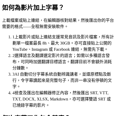
如何為影片加上字幕？
上載檔案或貼上連結，在編輯器核對結果，然後匯出你的平台
需要的格式——全程無需安裝軟件。
1
上載影片或貼上連結
支援常見音訊及影片檔案，所有計
劃單一檔案最長 8h、最大 30GB。亦可直接貼上公開的
YouTube、Instagram 或 Facebook 連結，無需先下載。
2
選擇語言及翻譯
選定影片的語言；如需以多種語言發
布，可同時加選翻譯目標語言。翻譯目前不會額外消耗
字幕軌
分鐘數。
時間對齊 · 樣式範本
3
AI 自動切分字幕
系統自動辨識講者，並還原標點及斷
00:12
行，令字幕讀起來是完整句子，而非一串沒有停頓的文
字。
登入之後，你會見到這個儀表板。
4
檢查及匯出
在編輯器修正內容，然後匯出 SRT, VTT,
00:47
TXT, DOCX, XLSX, Markdown，亦可選擇雙語 SRT 或
已燒錄字幕的影片。
你所做的每個改動都會即時儲存。