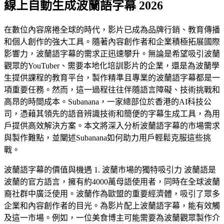
線上自動生成波蘭語字幕 2026
在數位內容席捲全球的時代，影片已成為品牌行銷、教育傳播
和個人創作的強大工具。隨著內容創作者和企業積極拓展國際
影響力，波蘭語字幕的需求正迅速攀升。無論是希望吸引波蘭
觀眾的YouTuber、需要本地化培訓影片的企業，還是為波蘭學
生提供課程的教育平台，製作精準且專業的波蘭語字幕都是一
項重要任務。然而，這一過程往往伴隨語言障礙、技術挑戰和
高昂的時間成本。Subanana，一家總部位於香港的AI科技公
司，憑藉其領先的語音辨識技術和簡便的字幕生成工具，為用
戶提供高效解決方案。本文將深入分析波蘭語字幕的市場需求
與製作難點，並闡述Subanana如何助力用戶輕鬆克服這些挑
戰。
波蘭語字幕的價值與機遇 1. 波蘭市場的獨特吸引力 波蘭語是
波蘭的官方語言，擁有約4000萬母語使用者，同時在全球波蘭
裔社群中廣泛使用。波蘭作為歐盟的重要經濟體，吸引了眾多
企業和內容創作者的目光。為影片配上波蘭語字幕，能有效觸
及這一市場。例如，一位美食博主可能需要為波蘭觀眾製作介