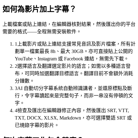
如何為影片加上字幕？
上載檔案或貼上連結，在編輯器核對結果，然後匯出你的平台
需要的格式——全程無需安裝軟件。
1
上載影片或貼上連結
支援常見音訊及影片檔案，所有計
劃單一檔案最長 8h、最大 30GB。亦可直接貼上公開的
YouTube、Instagram 或 Facebook 連結，無需先下載。
2
選擇語言及翻譯
選定影片的語言；如需以多種語言發
布，可同時加選翻譯目標語言。翻譯目前不會額外消耗
字幕軌
分鐘數。
時間對齊 · 樣式範本
3
AI 自動切分字幕
系統自動辨識講者，並還原標點及斷
00:12
行，令字幕讀起來是完整句子，而非一串沒有停頓的文
字。
登入之後，你會見到這個儀表板。
4
檢查及匯出
在編輯器修正內容，然後匯出 SRT, VTT,
00:47
TXT, DOCX, XLSX, Markdown，亦可選擇雙語 SRT 或
已燒錄字幕的影片。
你所做的每個改動都會即時儲存。