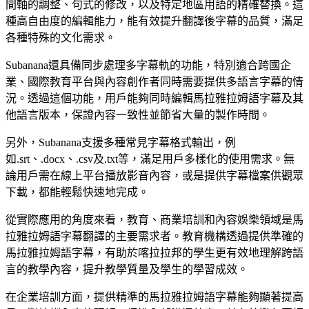
間軸的調整、句式的修改，以及特定地區用語的精確替換。這
種高自由度的編輯能力，能有效提升翻譯後字幕的品質，滿足
各種特殊的文化需求。
Subanana還具備同步處理多字幕軌的功能，特別適合跨國企
業、國際教育平台與內容創作者同時需要提供多語言字幕的情
況。透過這個功能，用戶能夠同時編輯馬拉雅拉姆語字幕及其
他語言版本，保證內容一致性並節省大量的製作時間。
另外，Subanana支援多種常見字幕格式輸出，例
如.srt、.docx、.csv及.txt等，滿足用戶多樣化的使用需求。無
論用戶需在線上平台播放影音內容，或是提供字幕檔案供觀眾
下載，都能輕鬆快速地完成。
從實際應用的角度來看，教育、商業培訓和內容娛樂領域是馬
拉雅拉姆語字幕翻譯的主要需求者。教育機構透過提供準確的
馬拉雅拉姆語字幕，有助於喀拉拉邦的學生更有效地理解跨語
言的教學內容，提升教學質量及學生的學習成效。
在企業培訓方面，提供精準的馬拉雅拉姆語字幕能夠顯著提高