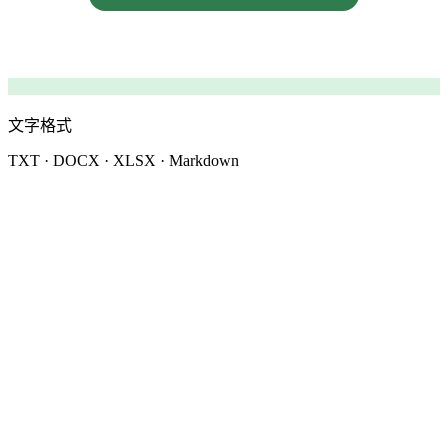
文字格式
TXT · DOCX · XLSX · Markdown