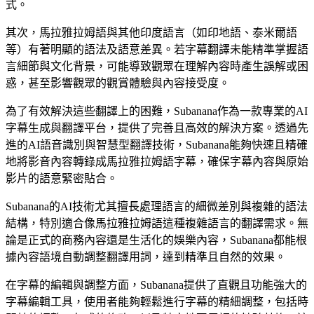
式。
其次，馬拉雅拉姆語與其他印度語言（如印地語、泰米爾語
等）有著明顯的語法及語意差異。若字幕翻譯未能精準掌握語
言細節與文化背景，可能導致觀眾在理解內容時產生誤解或困
惑，甚至影響觀眾的觀賞體驗與內容接受度。
為了有效解決這些翻譯上的困難，Subanana作為一款專業的AI
字幕生成與翻譯平台，提供了完善且高效的解決方案。透過先
進的AI語音識別與智慧型翻譯技術，Subanana能夠快速且精確
地將影音內容轉錄成馬拉雅拉姆語字幕，確保字幕內容與原始
影片的語意緊密貼合。
Subanana的AI技術尤其擅長處理語言的細微差別與複雜的語法
結構，特別適合像馬拉雅拉姆語這種複雜語言的翻譯需求。無
論是正式的商務內容還是生活化的娛樂內容，Subanana都能根
據內容語境自動調整翻譯用詞，達到精準且自然的效果。
字幕檔
在字幕的編輯與調整方面，Subanana提供了直觀且功能強大的
SRT · VTT
字幕編輯工具，使用者能夠輕鬆進行字幕的精細調整，包括時