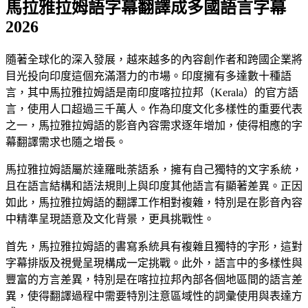
馬拉雅拉姆語字幕翻譯成多國語言字幕
2026
隨著全球化的深入發展，越來越多的內容創作者和跨國企業將
目光投向印度這個充滿潛力的市場。印度擁有多達數十種語
言，其中馬拉雅拉姆語是南印度喀拉拉邦（Kerala）的官方語
言，使用人口超過三千萬人。作為印度文化多樣性的重要代表
之一，馬拉雅拉姆語的影音內容需求逐年增加，使得相應的字
幕翻譯需求也隨之增長。
馬拉雅拉姆語屬於達羅毗荼語系，擁有自己獨特的文字系統，
且在語言結構和語法規則上與印度其他語言有顯著差異。正因
如此，馬拉雅拉姆語的翻譯工作相對複雜，特別是在影音內容
中精準呈現語意及文化背景，更具挑戰性。
首先，馬拉雅拉姆語的書寫系統具有複雜且獨特的字形，這對
字幕排版及視覺呈現構成一定挑戰。此外，語言中的多樣性與
豐富的方言差異，特別是在喀拉拉邦內部各個地區間的語言差
異，使得翻譯過程中需要特別注意區域性的詞彙使用與表達方