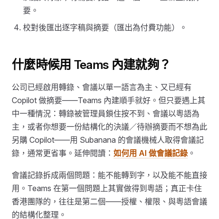
要。
校對後匯出逐字稿與摘要（匯出為付費功能）。
什麼時候用 Teams 內建就夠？
公司已經啟用轉錄、會議以單一語言為主、又已經有
Copilot 做摘要——Teams 內建順手就好。但只要遇上其
中一種情況：轉錄被管理員鎖住按不到、會議以粵語為
主，或者你想要一份結構化的決議／待辦摘要而不想為此
另購 Copilot——用 Subanana 的會議機械人取得會議記
錄，通常更省事。延伸閱讀：
如何用 AI 做會議記錄
。
會議記錄拆成兩個問題：能不能轉到字，以及能不能直接
用。Teams 在第一個問題上其實做得到粵語；真正卡住
香港團隊的，往往是第二個——授權、權限、與粵語會議
的結構化整理。