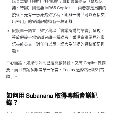
語言需要 Teams Premium；自動會議摘要（整理決
議、待辦）則需要 M365 Copilot——兩者都是另購的
授權。光有一份原始逐字稿，距離一份「可以直接交
出去用」的會議記錄還有一段距離。
假設單一語言：逐字稿以「會議所講的語言」呈現，
等於假設一場會議只講一種語言。香港會議常見的粵
語夾雜英文，對任何以單一語言為前提的轉錄都是難
題。
平心而論，如果你公司已經開啟轉錄、又有 Copilot 做摘
要，而且會議多數是單一語言，Teams 這條路已經相當
順手。
如何用 Subanana 取得粵語會議記
錄？